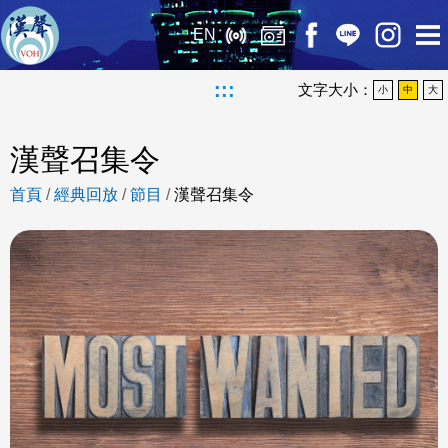
EN
:::
文字大小：
小
中
大
漢聲召集令
首頁
/
經典回放
/
節目
/
漢聲召集令