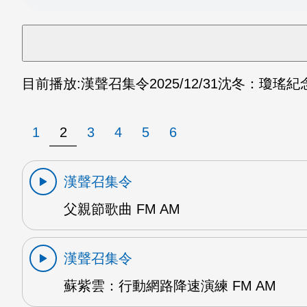
目前播放:
漢聲召集令
2025/12/31
沈冬：瓊瑤紀念
1
2
3
4
5
6
漢聲召集令
父親節歌曲 FM AM
漢聲召集令
蘇紫雲：行動網路降速演練 FM AM