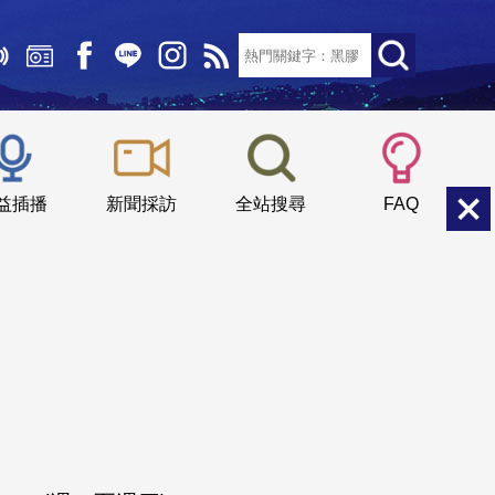
文字大小：
小
中
大
益插播
新聞採訪
全站搜尋
FAQ