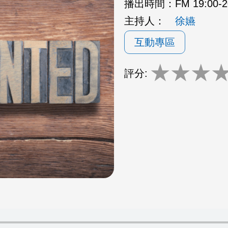
播出時間：
FM 19:00
主持人：
徐嬿
互動專區
★
★
★
評分: