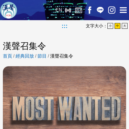
EN
:::
文字大小：
小
中
大
漢聲召集令
首頁
/
經典回放
/
節目
/
漢聲召集令