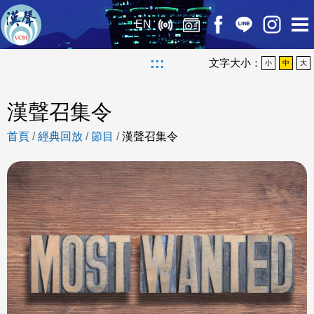
EN
:::
文字大小：
小
中
大
漢聲召集令
首頁
/
經典回放
/
節目
/
漢聲召集令