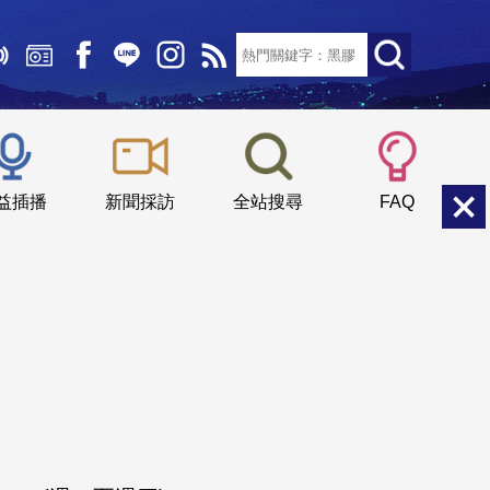
文字大小：
小
中
大
益插播
新聞採訪
全站搜尋
FAQ