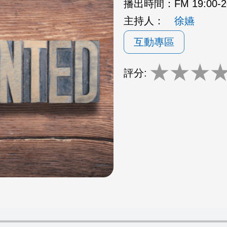
播出時間：
FM 19:00
主持人：
徐嬿
互動專區
★
★
★
評分: