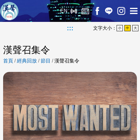
EN
:::
文字大小：
小
中
大
漢聲召集令
首頁
/
經典回放
/
節目
/
漢聲召集令