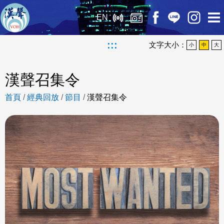
EN
:::
文字大小：
小
中
大
漢聲召集令
首頁
/
經典回放
/
節目
/
漢聲召集令