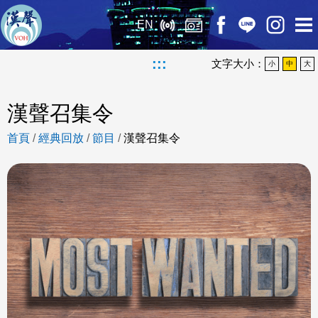
EN
:::
文字大小：
小
中
大
漢聲召集令
首頁
/
經典回放
/
節目
/
漢聲召集令