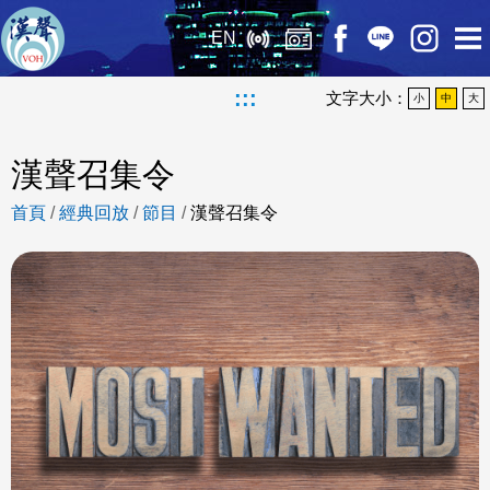
EN
:::
文字大小：
小
中
大
漢聲召集令
首頁
/
經典回放
/
節目
/
漢聲召集令