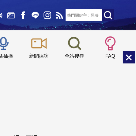
文字大小：
小
中
大
益插播
新聞採訪
全站搜尋
FAQ