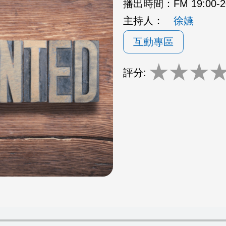
播出時間：
FM 19:00
主持人：
徐嬿
互動專區
★
★
★
評分: