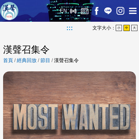
EN
:::
文字大小：
小
中
大
漢聲召集令
首頁
/
經典回放
/
節目
/
漢聲召集令