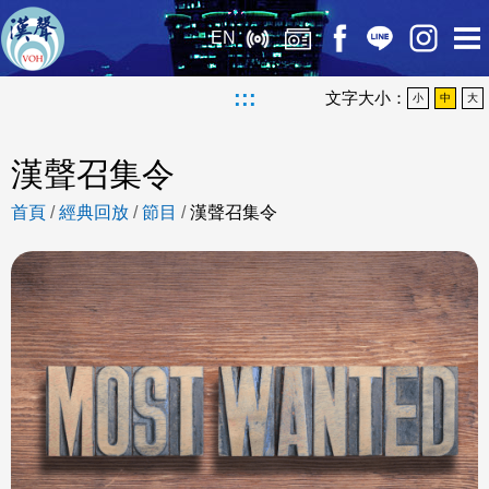
EN
:::
文字大小：
小
中
大
漢聲召集令
首頁
/
經典回放
/
節目
/
漢聲召集令