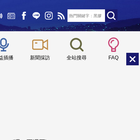
文字大小：
小
中
大
益插播
新聞採訪
全站搜尋
FAQ