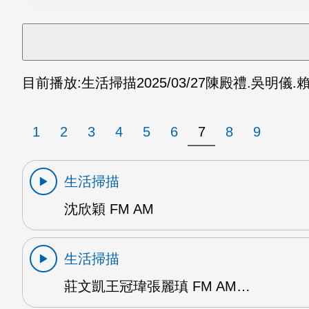
目前播放:
生活掃描
2025/03/27
陳殿禮.吳明儀.賴
1
2
3
4
5
6
7
8
9
生活掃描
沈欣穎 FM AM
生活掃描
莊文凱王冠瑋張麗瑱 FM AM…