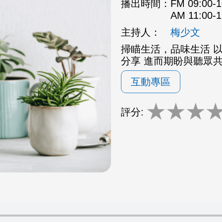
播出時間：
FM 09:00
AM 11:00
主持人：
梅少文
掃瞄生活，品味生活 
分享 進而期盼與聽眾
互動專區
★
★
★
評分: