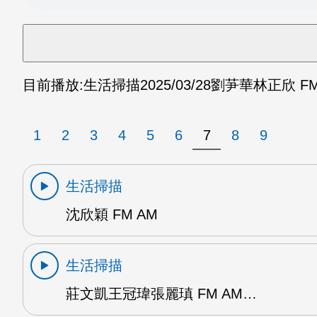
目前播放:
生活掃描
2025/03/28
劉芛華林正欣 FM
1
2
3
4
5
6
7
8
9
生活掃描
沈欣穎 FM AM
生活掃描
莊文凱王冠瑋張麗瑱 FM AM…