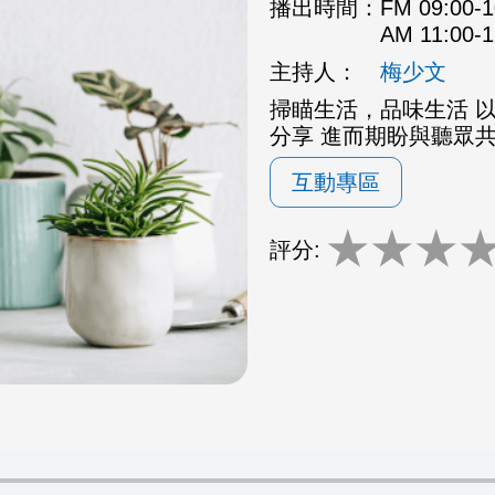
播出時間：
FM 09:00
AM 11:00
主持人：
梅少文
掃瞄生活，品味生活 
分享 進而期盼與聽眾
互動專區
★
★
★
評分: