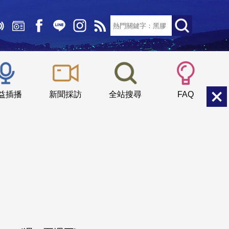
文字大小：
小
中
大
益插播
新聞採訪
全站搜尋
FAQ