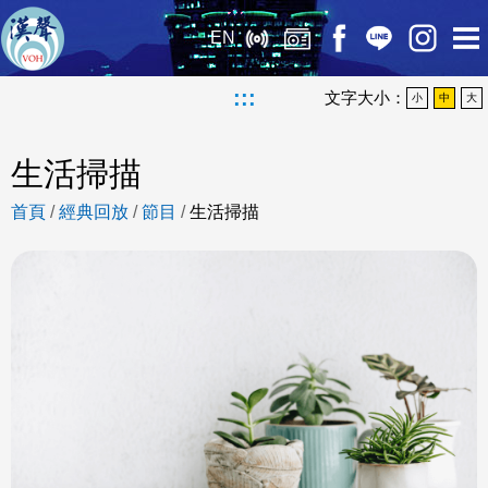
EN
:::
文字大小：
小
中
大
生活掃描
首頁
/
經典回放
/
節目
/
生活掃描