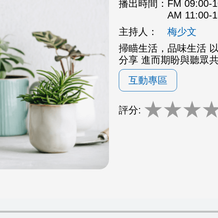
播出時間：
FM 09:00
AM 11:00
主持人：
梅少文
掃瞄生活，品味生活 
分享 進而期盼與聽眾
互動專區
★
★
★
評分: