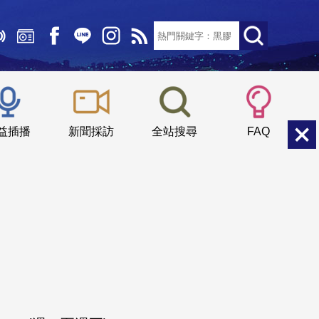
文字大小：
小
中
大
益插播
新聞採訪
全站搜尋
FAQ