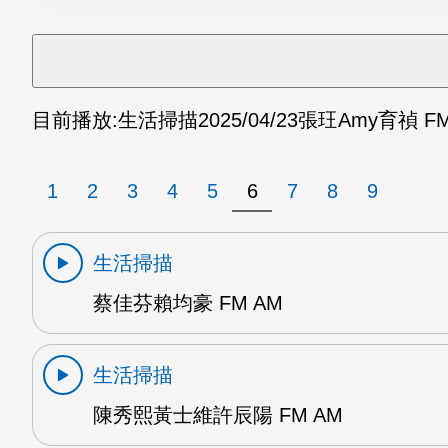
目前播放:
生活掃描
2025/04/23
張玨Amy育禎 FM
1
2
3
4
5
6
7
8
9
生活掃描
蔡佳芬賴均豪 FM AM
生活掃描
陳秀熙黃士維許辰陽 FM AM