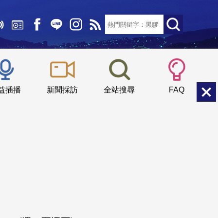
文字大小：
小
中
大
益插播
新聞採訪
全站搜尋
FAQ