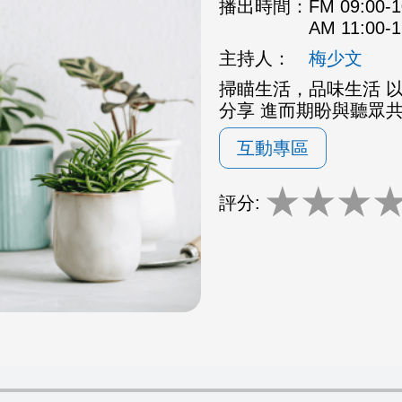
播出時間：
FM 09:00
AM 11:00
主持人：
梅少文
掃瞄生活，品味生活 
分享 進而期盼與聽眾
互動專區
★
★
★
評分: