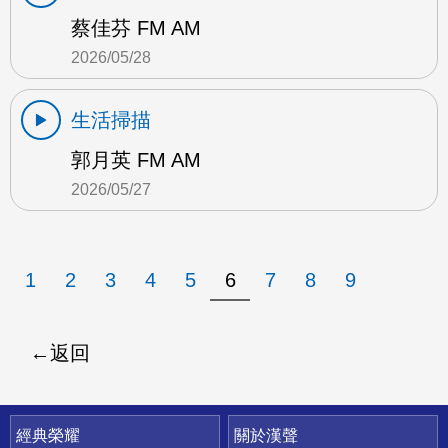
蔡佳芬 FM AM
2026/05/28
生活掃描
郭月英 FM AM
2026/05/27
1
2
3
4
5
6
7
8
9
返回
快速連結
經典榮耀
關於漢聲