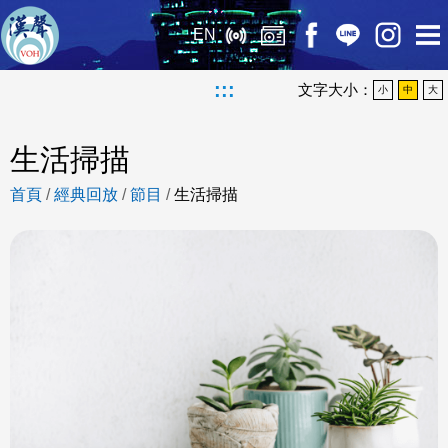
EN
:::
文字大小：
小
中
大
生活掃描
首頁
/
經典回放
/
節目
/
生活掃描