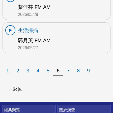
蔡佳芬 FM AM
2026/05/28
生活掃描
郭月英 FM AM
2026/05/27
1
2
3
4
5
6
7
8
9
返回
快速連結
經典榮耀
關於漢聲