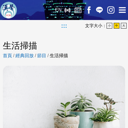
EN
:::
文字大小：
小
中
大
生活掃描
首頁
/
經典回放
/
節目
/
生活掃描