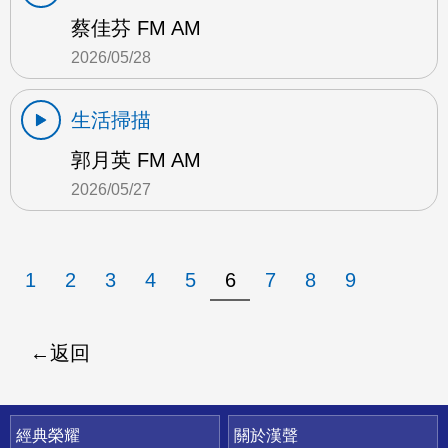
蔡佳芬 FM AM
2026/05/28
生活掃描
郭月英 FM AM
2026/05/27
1
2
3
4
5
6
7
8
9
返回
快速連結
經典榮耀
關於漢聲