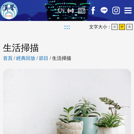
EN
:::
文字大小：
小
中
大
生活掃描
首頁
/
經典回放
/
節目
/
生活掃描