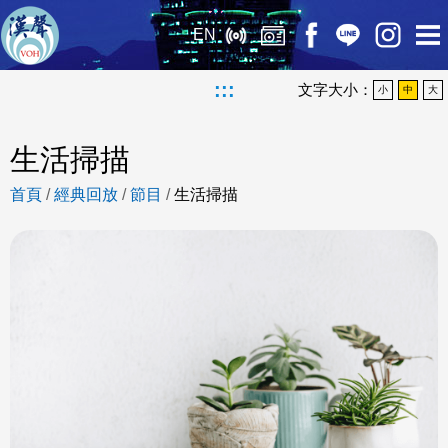
EN
:::
文字大小：
小
中
大
生活掃描
首頁
/
經典回放
/
節目
/
生活掃描