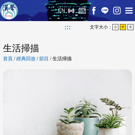
EN
:::
文字大小：
小
中
大
生活掃描
首頁
/
經典回放
/
節目
/
生活掃描