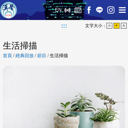
EN
:::
文字大小：
小
中
大
生活掃描
首頁
/
經典回放
/
節目
/
生活掃描