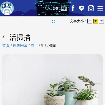
EN
:::
文字大小：
小
中
大
生活掃描
首頁
/
經典回放
/
節目
/
生活掃描