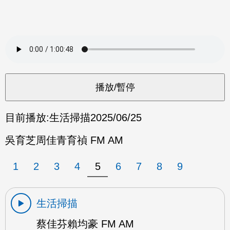
目前播放:
生活掃描
2025/06/25
吳育芝周佳青育禎 FM AM
1
2
3
4
5
6
7
8
9
生活掃描
蔡佳芬賴均豪 FM AM