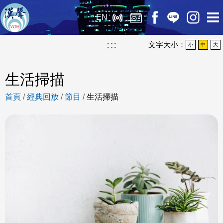
EN
:::
文字大小：
小
中
大
生活掃描
首頁
/
經典回放
/
節目
/
生活掃描