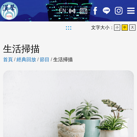
EN
:::
文字大小：
小
中
大
生活掃描
首頁
/
經典回放
/
節目
/
生活掃描