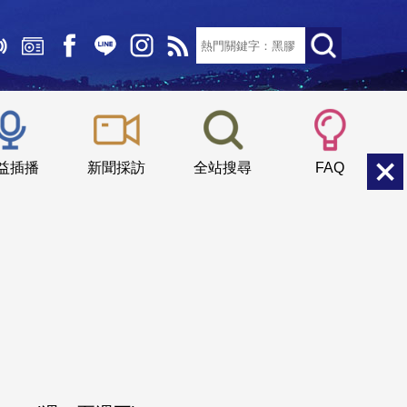
文字大小：
小
中
大
益插播
新聞採訪
全站搜尋
FAQ