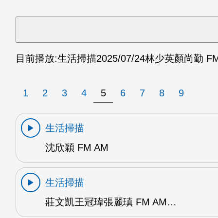
目前播放:
生活掃描
2025/07/24
林少英顏尚勤 FM
1
2
3
4
5
6
7
8
9
生活掃描
沈欣穎 FM AM
生活掃描
莊文凱王冠瑋張麗瑱 FM AM…