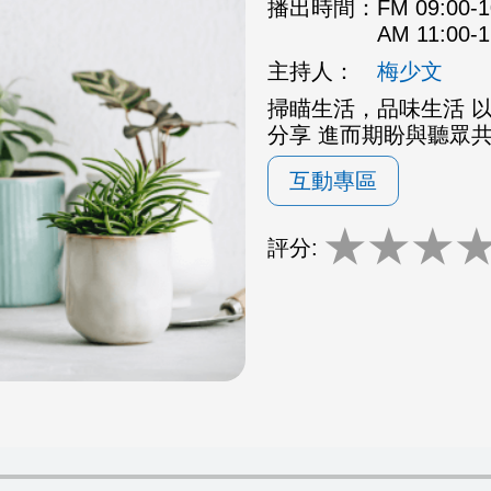
播出時間：
FM 09:00
AM 11:00
主持人：
梅少文
掃瞄生活，品味生活 
分享 進而期盼與聽眾
互動專區
★
★
★
評分: