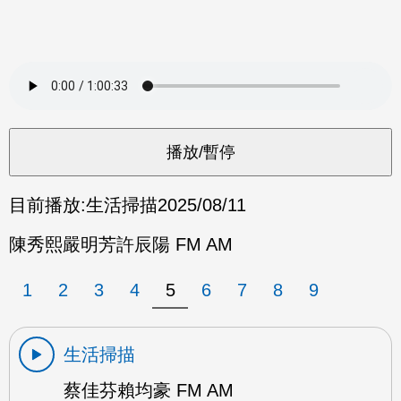
目前播放:
生活掃描
2025/08/11
陳秀熙嚴明芳許辰陽 FM AM
1
2
3
4
5
6
7
8
9
生活掃描
蔡佳芬賴均豪 FM AM