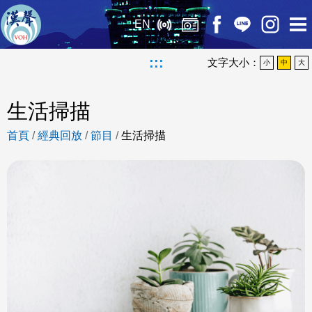
EN
:::
文字大小：
小
中
大
生活掃描
首頁
/
經典回放
/
節目
/
生活掃描