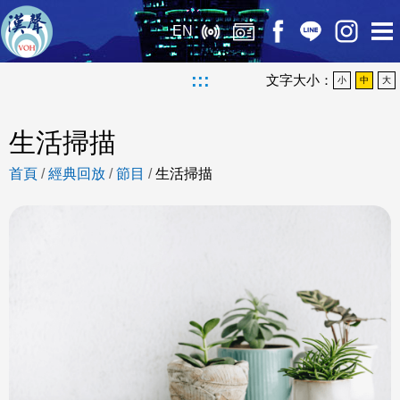
EN
:::
文字大小：
小
中
大
生活掃描
首頁
/
經典回放
/
節目
/
生活掃描