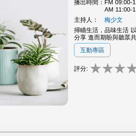
播出時間：
FM 09:00
AM 11:00
主持人：
梅少文
掃瞄生活，品味生活 
分享 進而期盼與聽眾
互動專區
★
★
★
評分: