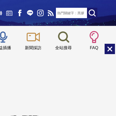
文字大小：
小
中
大
益插播
新聞採訪
全站搜尋
FAQ