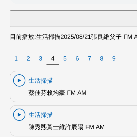
目前播放:
生活掃描
2025/08/21
張良維父子 FM 
1
2
3
4
5
6
7
8
9
生活掃描
蔡佳芬賴均豪 FM AM
生活掃描
陳秀熙黃士維許辰陽 FM AM