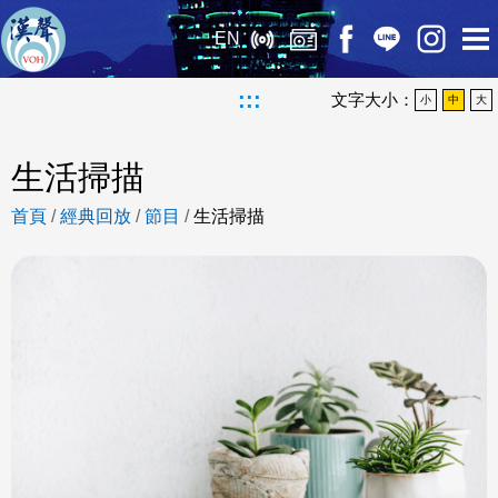
EN
:::
文字大小：
小
中
大
生活掃描
首頁
/
經典回放
/
節目
/
生活掃描