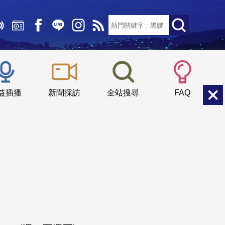
文字大小：
小
中
大
益插播
新聞採訪
全站搜尋
FAQ