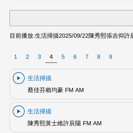
目前播放:
生活掃描
2025/09/22
陳秀熙張吉仰許辰
1
2
3
4
5
6
7
8
9
生活掃描
蔡佳芬賴均豪 FM AM
生活掃描
陳秀熙黃士維許辰陽 FM AM