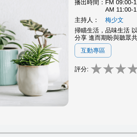
播出時間：
FM 09:00
AM 11:00
主持人：
梅少文
掃瞄生活，品味生活 
分享 進而期盼與聽眾
互動專區
★
★
★
評分: