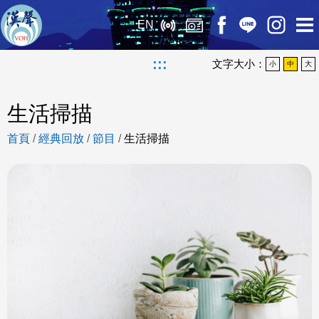
EN
:::
文字大小：
小
中
大
生活掃描
首頁
/
經典回放
/
節目
/
生活掃描