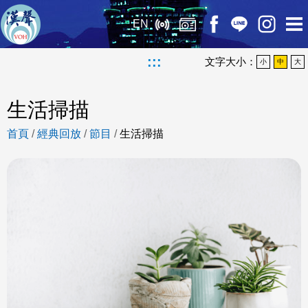
EN
:::
文字大小：
小
中
大
生活掃描
首頁
/
經典回放
/
節目
/
生活掃描