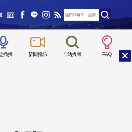
文字大小：
小
中
大
益插播
新聞採訪
全站搜尋
FAQ