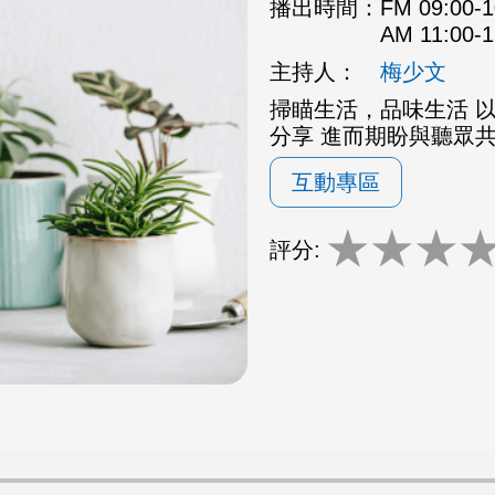
播出時間：
FM 09:00
AM 11:00
主持人：
梅少文
掃瞄生活，品味生活 
分享 進而期盼與聽眾
互動專區
★
★
★
評分: