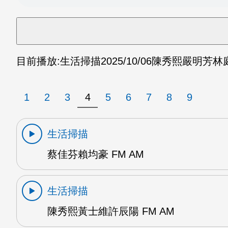
目前播放:
生活掃描
2025/10/06
陳秀熙嚴明芳林庭瑀
1
2
3
4
5
6
7
8
9
生活掃描
蔡佳芬賴均豪 FM AM
生活掃描
陳秀熙黃士維許辰陽 FM AM