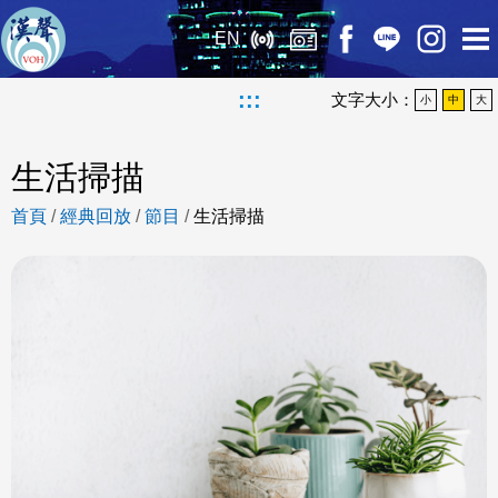
EN
:::
文字大小：
小
中
大
生活掃描
首頁
/
經典回放
/
節目
/
生活掃描