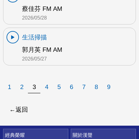
蔡佳芬 FM AM
2026/05/28
生活掃描
郭月英 FM AM
2026/05/27
1
2
3
4
5
6
7
8
9
返回
快速連結
經典榮耀
關於漢聲