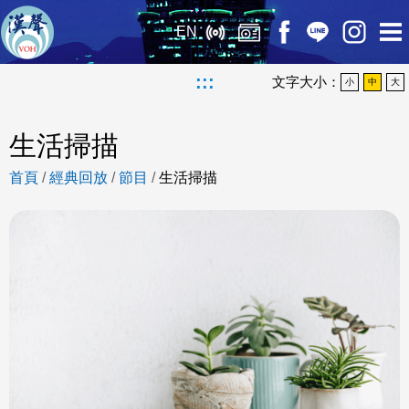
EN
:::
文字大小：
小
中
大
生活掃描
首頁
/
經典回放
/
節目
/
生活掃描