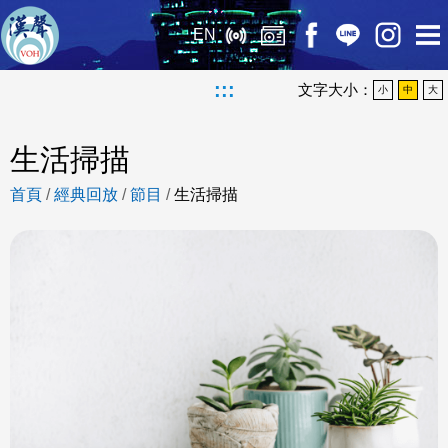
EN
:::
文字大小：
小
中
大
生活掃描
首頁
/
經典回放
/
節目
/
生活掃描