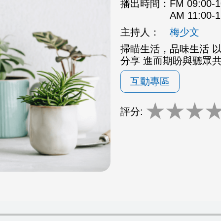
播出時間：
FM 09:00
AM 11:00
主持人：
梅少文
掃瞄生活，品味生活 
分享 進而期盼與聽眾
互動專區
★
★
★
評分: