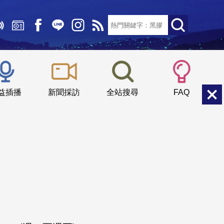
文字大小：
小
中
大
益插播
新聞採訪
全站搜尋
FAQ