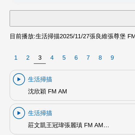
目前播放:
生活掃描
2025/11/27
張良維張尊堡 FM
1
2
3
4
5
6
7
8
9
生活掃描
沈欣穎 FM AM
生活掃描
莊文凱王冠瑋張麗瑱 FM AM…