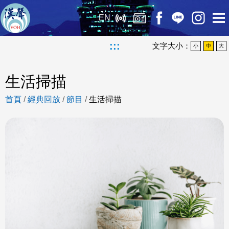
EN
:::
文字大小：
小
中
大
生活掃描
首頁
/
經典回放
/
節目
/
生活掃描