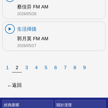
蔡佳芬 FM AM
2026/05/28
生活掃描
郭月英 FM AM
2026/05/27
1
2
3
4
5
6
7
8
9
返回
快速連結
經典榮耀
關於漢聲