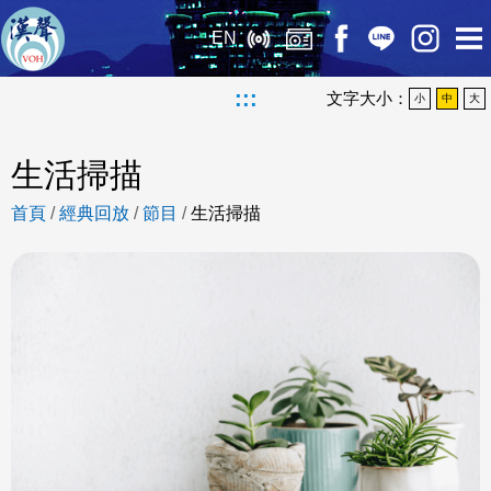
EN
:::
文字大小：
小
中
大
生活掃描
首頁
/
經典回放
/
節目
/
生活掃描