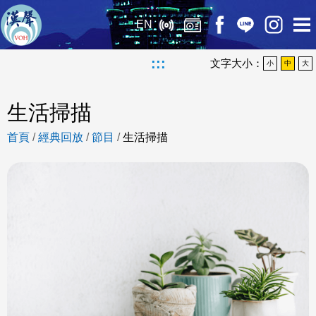
EN
:::
文字大小：
小
中
大
生活掃描
首頁
/
經典回放
/
節目
/
生活掃描