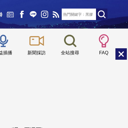
文字大小：
小
中
大
益插播
新聞採訪
全站搜尋
FAQ