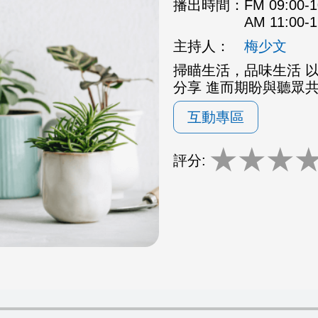
播出時間：
FM 09:00
AM 11:00
主持人：
梅少文
掃瞄生活，品味生活 
分享 進而期盼與聽眾
互動專區
★
★
★
評分: