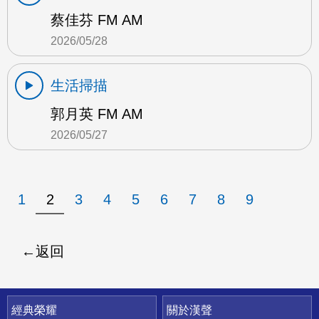
蔡佳芬 FM AM
2026/05/28
生活掃描
郭月英 FM AM
2026/05/27
1
2
3
4
5
6
7
8
9
返回
快速連結
經典榮耀
關於漢聲