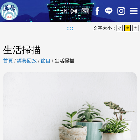
EN
:::
文字大小：
小
中
大
生活掃描
首頁
/
經典回放
/
節目
/
生活掃描