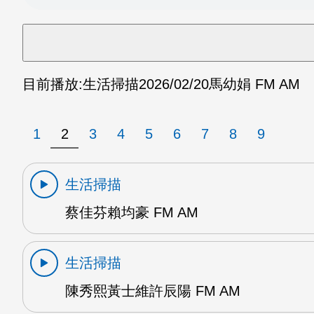
目前播放:
生活掃描
2026/02/20
馬幼娟 FM AM
1
2
3
4
5
6
7
8
9
生活掃描
蔡佳芬賴均豪 FM AM
生活掃描
陳秀熙黃士維許辰陽 FM AM