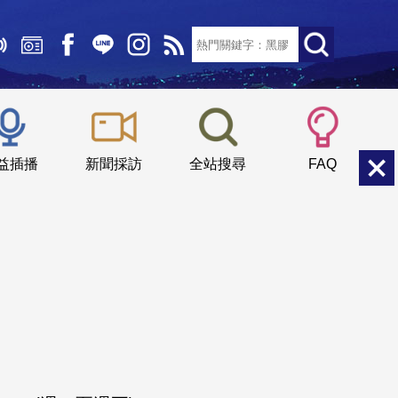
文字大小：
小
中
大
益插播
新聞採訪
全站搜尋
FAQ