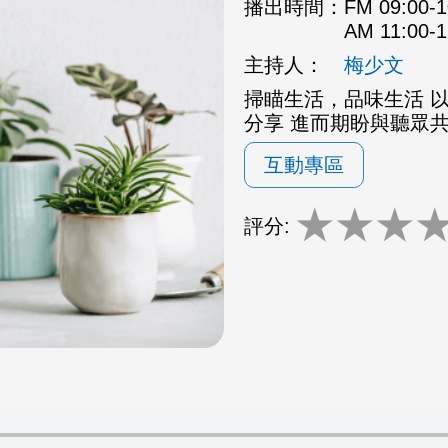
播出時間：
FM 09:00
AM 11:00
主持人：
梅少文
掃瞄生活，品味生活 
分享 進而期盼與聽眾
互動專區
★
★
★
評分: