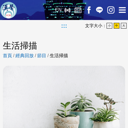
EN
:::
文字大小：
小
中
大
生活掃描
首頁
/
經典回放
/
節目
/
生活掃描