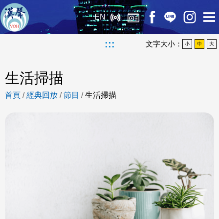
EN
:::
文字大小：
小
中
大
生活掃描
首頁
/
經典回放
/
節目
/
生活掃描