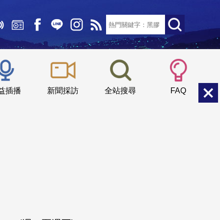
文字大小：
小
中
大
益插播
新聞採訪
全站搜尋
FAQ