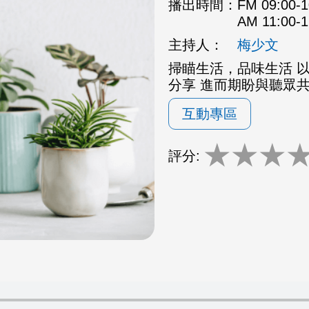
播出時間：
FM 09:00
AM 11:00
主持人：
梅少文
掃瞄生活，品味生活 
分享 進而期盼與聽眾
互動專區
★
★
★
評分: