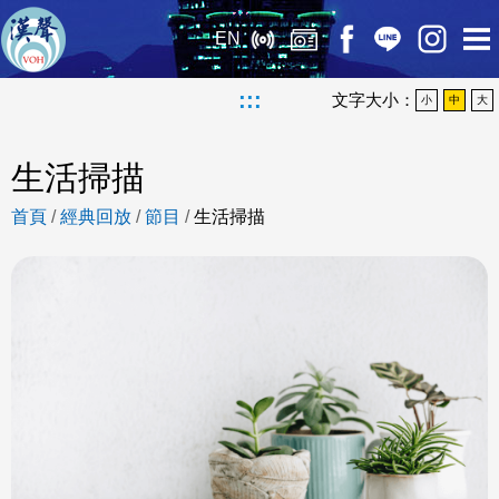
EN
:::
文字大小：
小
中
大
生活掃描
首頁
/
經典回放
/
節目
/
生活掃描