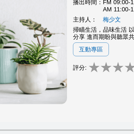
播出時間：
FM 09:00
AM 11:00
主持人：
梅少文
掃瞄生活，品味生活 
分享 進而期盼與聽眾
互動專區
★
★
★
評分: