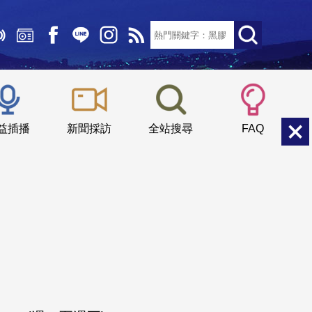
文字大小：
小
中
大
益插播
新聞採訪
全站搜尋
FAQ